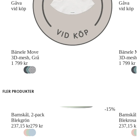
Gåva
Gåva
vid köp
vid köp
Bärsele Move
Bärsele 
3D-mesh, Grå
3D-mesh, 
1 799 kr
1 799 kr
FLER PRODUKTER
-15%
Barnskål, 2-pack
Barnskål,
Blekgrön
Blekrosa
Original
237,15 kr
279 kr
237,15 kr
price
before