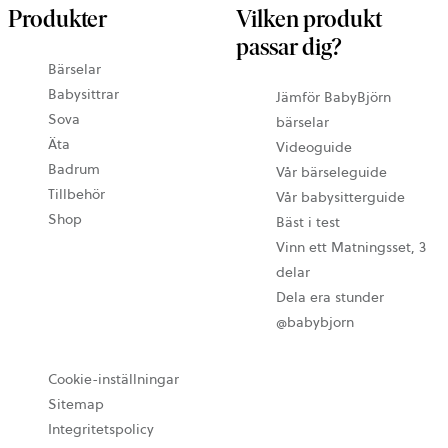
Produkter
Vilken produkt
passar dig?
Bärselar
Babysittrar
Jämför BabyBjörn
Sova
bärselar
Äta
Videoguide
Badrum
Vår bärseleguide
Tillbehör
Vår babysitterguide
Shop
Bäst i test
Vinn ett Matningsset, 3
delar
Dela era stunder
@babybjorn
Cookie-inställningar
Sitemap
Integritetspolicy