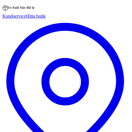
Fri frakt från 450 kr
Hoppa
Kundservice
Hitta butik
till
innehåll