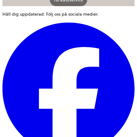
Till kundservice
Håll dig uppdaterad. Följ oss på sociala medier.
ö
i
e
n
f