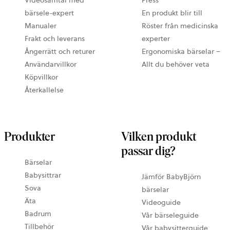
bärsele-expert
En produkt blir till
Manualer
Röster från medicinska
Frakt och leverans
experter
Ångerrätt och returer
Ergonomiska bärselar –
Användarvillkor
Allt du behöver veta
Köpvillkor
Återkallelse
Produkter
Vilken produkt
passar dig?
Bärselar
Babysittrar
Jämför BabyBjörn
Sova
bärselar
Äta
Videoguide
Badrum
Vår bärseleguide
Tillbehör
Vår babysitterguide