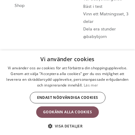
Shop
Bäst i test
Vinn ett Matningsset, 3
delar
Dela era stunder
@babybjorn
Cookie-inställningar
Vi använder cookies
Sitemap
Vi använder oss av cookies för att förbättra din shoppingupplevelse.
Integritetspolicy
Genom att välja ”Acceptera alla cookies” ger du oss möjlighet att
Användarvillkor
leverera en skräddarsydd upplevelse, personanpassade erbjudanden
Ångra ditt köp
och inspirerande innehåll.
Läs mer
Copyright © 2009-2024 BabyBjörn AB Alla rättigheter förbehålls.
ENDAST NÖDVÄNDIGA COOKIES
GODKÄNN ALLA COOKIES
VISA DETALJER