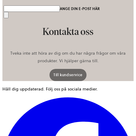
ANGE DIN E-POST HÄR
Skicka
Kontakta oss
Tveka inte att höra av dig om du har några frågor om våra
produkter. Vi hjälper gärna till.
Till kundservice
Håll dig uppdaterad. Följ oss på sociala medier.
ö
i
e
n
f