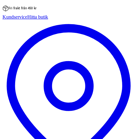
Fri frakt från 450 kr
Hoppa
Kundservice
Hitta butik
till
innehåll