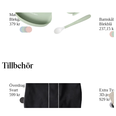
Matningsset, 3 delar
Blekgrön
Barnskål,
379 kr
Blekblå
237,15 kr
Tillbehör
Överdrag till Bärsele
Svart
Extra Tygsi
599 kr
3D-jersey
929 kr