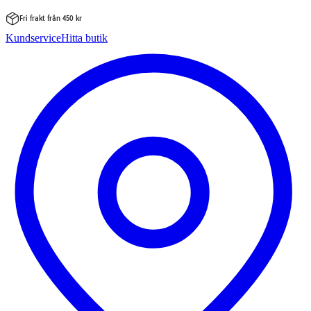
Fri frakt från 450 kr
Hoppa
Kundservice
Hitta butik
till
innehåll