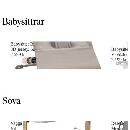
Babysittrar
Babysitter Bliss
3D-jersey, Sandgrå
Babysitter
2 599 kr
Vävd/Jerse
2 199 kr
+
16
Sova
Vagga
Resesäng 
Vit
Mesh, Sva