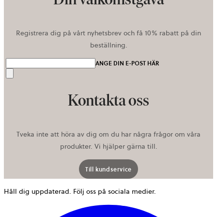
Registrera dig på vårt nyhetsbrev och få 10% rabatt på din
beställning.
ANGE DIN E-POST HÄR
Skicka
Kontakta oss
Tveka inte att höra av dig om du har några frågor om våra
produkter. Vi hjälper gärna till.
Till kundservice
Håll dig uppdaterad. Följ oss på sociala medier.
ö
i