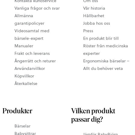
Kontakta kundservice
Om oss
Vanliga frågor och svar
Vår historia
Allmänna
Hållbarhet
garantipolicyer
Jobba hos oss
Videosamtal med
Press
bärsele-expert
En produkt blir till
Manualer
Röster från medicinska
Frakt och leverans
experter
Ångerrätt och returer
Ergonomiska bärselar –
Användarvillkor
Allt du behöver veta
Köpvillkor
Återkallelse
Produkter
Vilken produkt
passar dig?
Bärselar
Babysittrar
Jämför BabyBjörn