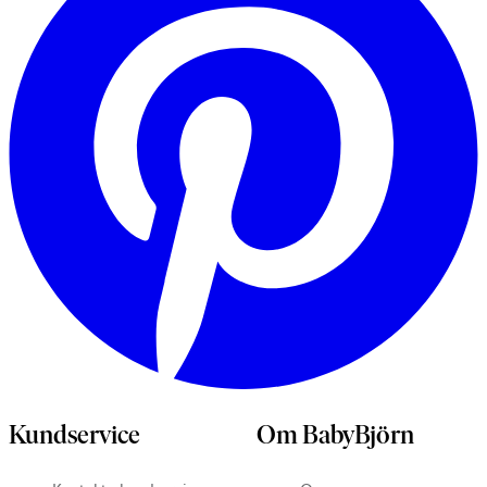
f
Kundservice
Om BabyBjörn