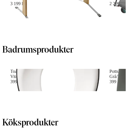
3 199 kr
2 299 kr
Badrumsprodukter
Toalettsits
Pottstol
Vit/Svart
Grå/Vit
399 kr
399 kr
Köksprodukter