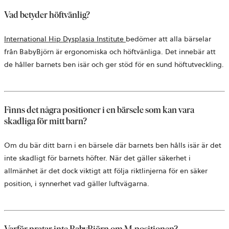
Vad betyder höftvänlig?
öppnas
International Hip Dysplasia Institute
bedömer att alla bärselar
i
från BabyBjörn är ergonomiska och höftvänliga. Det innebär att
en
de håller barnets ben isär och ger stöd för en sund höftutveckling.
ny
flik
Finns det några positioner i en bärsele som kan vara
skadliga för mitt barn?
Om du bär ditt barn i en bärsele där barnets ben hålls isär är det
inte skadligt för barnets höfter. När det gäller säkerhet i
allmänhet är det dock viktigt att följa riktlinjerna för en säker
position, i synnerhet vad gäller luftvägarna.