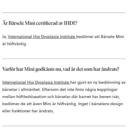
Är Bärsele Mini certifierad av IHDI?
öppnas
Ja,
International Hip Dysplasia Institute
bedömer att Bärsele Mini
i
är höftvänlig.
en
ny
flik
Varför har Mini godkänts nu, vad är det som har ändrats?
öppnas
International Hip Dysplasia Institute
har gjort en ny bedömning av
i
bärselar i allmänhet. Eftersom det inte finns några kopplingar
en
mellan höftledsluxation och bärselar där barnet har benen isär,
ny
bedömer de att även Mini är höftvänlig. Inget i bärselens design
flik
eller funktioner har ändrats.