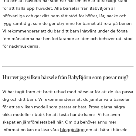
fria och att huvudet har stöd när nacken inte är tillräckligt stark
för att hålla upp huvudet. Alla bärselar från BabyBjörn är
höftvänliga och ger ditt barn rätt stöd för höfter, lår, nacke och
rygg samtidigt som de ger utrymme för barnet att röra på benen.
Vi rekommenderar att du bär ditt barn inåtvänt under de första
fem månaderna när hen fortfarande är liten och behöver rätt stöd
för nackmusklerna.
Hur vet jag vilken bärsele från BabyBjörn som passar mig?
Vi har tagit fram ett brett utbud med bärselar för att de ska passa
dig och ditt barn. Vi rekommenderar att du jämför våra bärselar
för att se vilken modell som passar er bäst. Prova gärna några
olika modeller i butik för att testa hur de känns. Vi har även
skapat en
jämförelsetabell
här. Om du behöver ännu mer
information kan du läsa våra
blogginlägg
om att bära i bärsele.