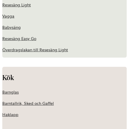
Resesäng Light
Vagga
Babysäng
Resesäng Easy Go
Överdragslakan till Resesäng Light
Kök
Barnglas
Barntallrik, Sked och Gaffel
Haklapp