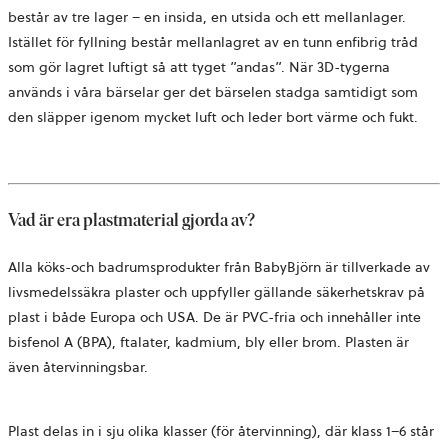
består av tre lager – en insida, en utsida och ett mellanlager.
Istället för fyllning består mellanlagret av en tunn enfibrig tråd
som gör lagret luftigt så att tyget ”andas”. När 3D-tygerna
används i våra bärselar ger det bärselen stadga samtidigt som
den släpper igenom mycket luft och leder bort värme och fukt.
Vad är era plastmaterial gjorda av?
Alla köks-och badrumsprodukter från BabyBjörn är tillverkade av
livsmedelssäkra plaster och uppfyller gällande säkerhetskrav på
plast i både Europa och USA. De är PVC-fria och innehåller inte
bisfenol A (BPA), ftalater, kadmium, bly eller brom. Plasten är
även återvinningsbar.
Plast delas in i sju olika klasser (för återvinning), där klass 1–6 står