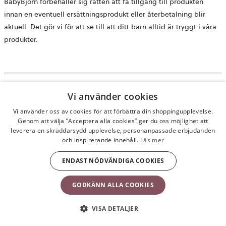
BabyBjörn förbehåller sig rätten att få tillgång till produkten
innan en eventuell ersättningsprodukt eller återbetalning blir
aktuell. Det gör vi för att se till att ditt barn alltid är tryggt i våra
produkter.
Var hittar jag modellnummer och tillverkningsdatum på
Vi använder cookies
mina BabyBjörn-produkter?
Vi använder oss av cookies för att förbättra din shoppingupplevelse.
Genom att välja ”Acceptera alla cookies” ger du oss möjlighet att
Alla BabyBjörn-produkter har ett tillverkningskort med modellens
leverera en skräddarsydd upplevelse, personanpassade erbjudanden
namn, nummer och tillverkningsdatum för registrering.
och inspirerande innehåll.
Läs mer
Plastprodukter har tillverkningsdatum i små klockliknande siffror
ENDAST NÖDVÄNDIGA COOKIES
på produktens undersida. Tygprodukter har en liten lapp under
tvättinstruktionerna med artikelnummer och tillverkningsdatum.
GODKÄNN ALLA COOKIES
Skicka ett mejl till care@babybjorn.com om du inte kan hitta
informationen så hjälper vi dig!
VISA DETALJER