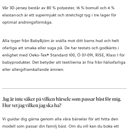
Vår 3D-jersey består av 80 % polyester, 16 % bomull och 4 %
elastan och är ett supermjukt och stretchigt tyg i tre lager för
optimal andningsförmåga.
Alla tyger från BabyBjörn är snälla mot ditt barns hud och helt
ofarliga att smaka eller suga på. De har testats och godkänts i
enlighet med Oeko-Tex® Standard 100,
Ö 07-091, RISE,
Klass 1 för
babyprodukter. Det betyder att textilierna är fria från hälsofarliga
eller allergiframkallande ämnen.
Jag är inte säker på vilken bärsele som passar bäst för mig.
Hur vet jag vilken jag ska ha?
Vi guidar dig gärna genom alla våra bärselar för att hitta den
modell som passar din familj bäst. Om du vill kan du boka ett