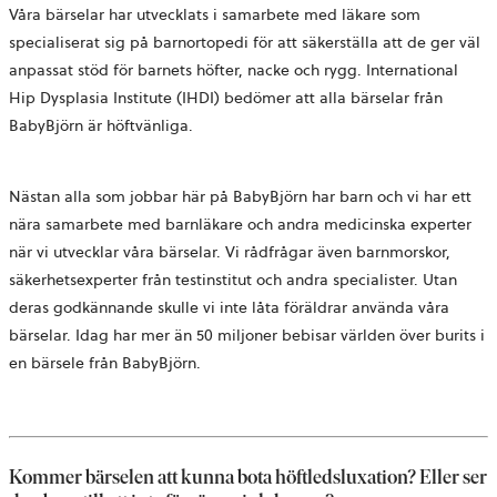
Våra bärselar har utvecklats i samarbete med läkare som
specialiserat sig på barnortopedi för att säkerställa att de ger väl
anpassat stöd för barnets höfter, nacke och rygg. International
Hip Dysplasia Institute (IHDI) bedömer att alla bärselar från
BabyBjörn är höftvänliga.
Nästan alla som jobbar här på BabyBjörn har barn och vi har ett
nära samarbete med barnläkare och andra medicinska experter
när vi utvecklar våra bärselar. Vi rådfrågar även barnmorskor,
säkerhetsexperter från testinstitut och andra specialister. Utan
deras godkännande skulle vi inte låta föräldrar använda våra
bärselar. Idag har mer än 50 miljoner bebisar världen över burits i
en bärsele från BabyBjörn.
Kommer bärselen att kunna bota höftledsluxation? Eller ser