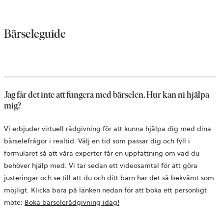
Bärseleguide
Jag får det inte att fungera med bärselen. Hur kan ni hjälpa
mig?
Vi erbjuder virtuell rådgivning för att kunna hjälpa dig med dina
bärselefrågor i realtid. Välj en tid som passar dig och fyll i
formuläret så att våra experter får en uppfattning om vad du
behöver hjälp med. Vi tar sedan ett videosamtal för att göra
justeringar och se till att du och ditt barn har det så bekvämt som
möjligt. Klicka bara på länken nedan för att boka ett personligt
öppnas
möte:
Boka bärselerådgivning idag!
i