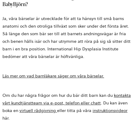
BabyBjörn?
Ja, våra bärselar är utvecklade för att ta hänsyn till små barns
anatomi och den otroliga tillväxt som sker under det första året.
Så länge den som bär ser till att barnets andningsvägar är fria
och benen hålls isär och har utrymme att röra på sig så sitter ditt
barn i en bra position. International Hip Dysplasia Institute
bedömer att våra bärselar är höftvänliga.
Läs mer om vad barnläkare säger om våra bärselar.
Om du har några frågor om hur du bär ditt barn kan du
kontakta
vårt kundtjänstteam via e-post, telefon eller chatt
. Du kan även
öppnas
boka en
virtuell rådgivning
eller titta på våra
instruktionsvideor
i
här.
en
ny