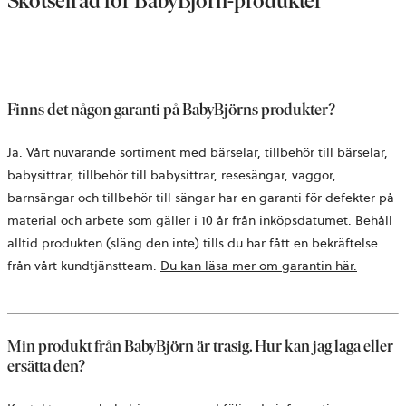
Skötselråd för BabyBjörn‑produkter
Finns det någon garanti på BabyBjörns produkter?
Ja. Vårt nuvarande sortiment med bärselar, tillbehör till bärselar,
babysittrar, tillbehör till babysittrar, resesängar, vaggor,
barnsängar och tillbehör till sängar har en garanti för defekter på
material och arbete som gäller i 10 år från inköpsdatumet. Behåll
alltid produkten (släng den inte) tills du har fått en bekräftelse
från vårt kundtjänstteam.
Du kan läsa mer om garantin här.
Min produkt från BabyBjörn är trasig. Hur kan jag laga eller
ersätta den?