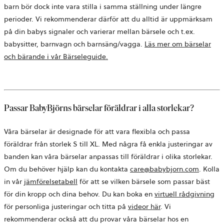
barn bör dock inte vara stilla i samma ställning under längre
perioder. Vi rekommenderar därför att du alltid är uppmärksam
på din babys signaler och varierar mellan bärsele och t.ex.
babysitter, barnvagn och barnsäng/vagga.
Läs mer om bärselar
och bärande i vår Bärseleguide
.
Passar BabyBjörns bärselar föräldrar i alla storlekar?
Våra bärselar är designade för att vara flexibla och passa
föräldrar från storlek S till XL. Med några få enkla justeringar av
banden kan våra bärselar anpassas till föräldrar i olika storlekar.
Om du behöver hjälp kan du kontakta
care@babybjorn.com
. Kolla
in vår
jämförelsetabell
för att se vilken bärsele som passar bäst
öp
för din kropp och dina behov. Du kan boka en
virtuell rådgivning
i
för personliga justeringar och titta på
videor här
. Vi
en
rekommenderar också att du provar våra bärselar hos en