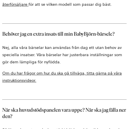
ny
återförsäljare
för att se vilken modell som passar dig bäst.
flik
Behöver jag en extra insats till min BabyBjörn-bärsele?
Nej, alla våra bärselar kan användas från dag ett utan behov av
speciella insatser. Våra bärselar har justerbara inställningar som
gör dem lämpliga för nyfödda.
Om du har frågor om hur du ska gå tillväga, titta gärna på våra
instruktionsvideor.
När ska huvudstödspanelen vara uppe? När ska jag fälla ner
den?