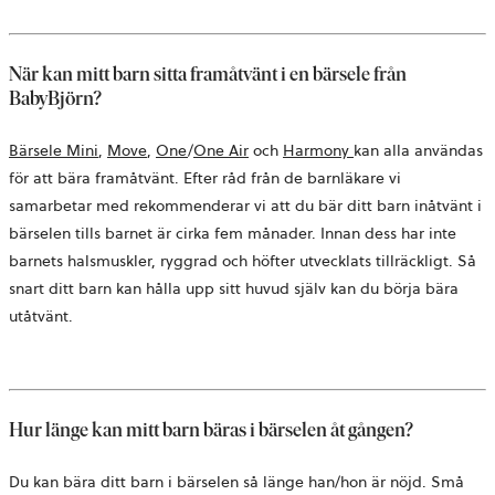
en
ny
flik
När kan mitt barn sitta framåtvänt i en bärsele från
BabyBjörn?
Bärsele Mini
,
Move
,
One
/
One Air
och
Harmony
kan alla användas
för att bära framåtvänt. Efter råd från de barnläkare vi
samarbetar med rekommenderar vi att du bär ditt barn inåtvänt i
bärselen tills barnet är cirka fem månader. Innan dess har inte
barnets halsmuskler, ryggrad och höfter utvecklats tillräckligt. Så
snart ditt barn kan hålla upp sitt huvud själv kan du börja bära
utåtvänt.
Hur länge kan mitt barn bäras i bärselen åt gången?
Du kan bära ditt barn i bärselen så länge han/hon är nöjd. Små