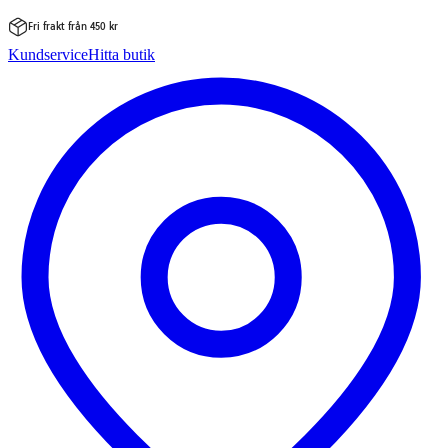
Fri frakt från 450 kr
Hoppa
Kundservice
Hitta butik
till
innehåll