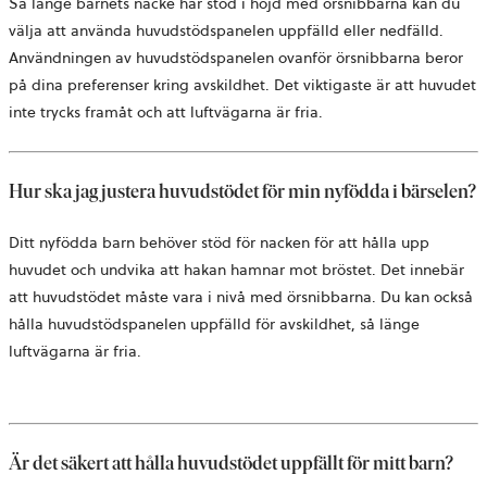
Så länge barnets nacke har stöd i höjd med örsnibbarna kan du
välja att använda huvudstödspanelen uppfälld eller nedfälld.
Användningen av huvudstödspanelen ovanför örsnibbarna beror
på dina preferenser kring avskildhet. Det viktigaste är att huvudet
inte trycks framåt och att luftvägarna är fria.
Hur ska jag justera huvudstödet för min nyfödda i bärselen?
Ditt nyfödda barn behöver stöd för nacken för att hålla upp
huvudet och undvika att hakan hamnar mot bröstet. Det innebär
att huvudstödet måste vara i nivå med örsnibbarna. Du kan också
hålla huvudstödspanelen uppfälld för avskildhet, så länge
luftvägarna är fria.
Är det säkert att hålla huvudstödet uppfällt för mitt barn?