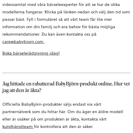
videosamtal med våra bärseleexperter för att se hur de olika
modellerna fungerar. Klicka på länken nedan och välj den tid som
passar bäst. Fyll i formuläret så att vårt team får lite mer
information om din familj och era behov för bästa möjliga
rekommendationer. Du kan även kontakta oss på
öppnas
care@babybjorn.com
.
i
öppnas
Boka bärselerådgivning idag!
en
i
ny
en
flik
ny
flik
Jag hittade en rabatterad BabyBjörn-produkt online. Hur vet
jag att den är äkta?
Officiella BabyBjörn-produkter säljs endast via vårt
partnernätverk som du hittar här. Om du äger en äldre modell
eller är osäker på om produkten är äkta, kontakta vårt
kundtjänstteam
för kontrollera att den är säker.