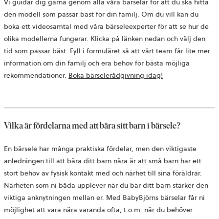
Vi guidar dig gärna genom alla våra bärselar för att du ska hitta
den modell som passar bäst för din familj. Om du vill kan du
boka ett videosamtal med våra bärseleexperter för att se hur de
olika modellerna fungerar. Klicka på länken nedan och välj den
tid som passar bäst. Fyll i formuläret så att vårt team får lite mer
information om din familj och era behov för bästa möjliga
öppnas
rekommendationer.
Boka bärselerådgivning idag!
i
en
ny
flik
Vilka är fördelarna med att bära sitt barn i bärsele?
En bärsele har många praktiska fördelar, men den viktigaste
anledningen till att bära ditt barn nära är att små barn har ett
stort behov av fysisk kontakt med och närhet till sina föräldrar.
Närheten som ni båda upplever när du bär ditt barn stärker den
viktiga anknytningen mellan er. Med BabyBjörns bärselar får ni
möjlighet att vara nära varanda ofta, t.o.m. när du behöver