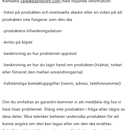
öppnas
Kontakta
care@babybjorn.com
med följande information:
i
-foton på produkten och eventuella skador eller en video på att
en
produkten inte fungerar som den ska
ny
flik
-produktens tillverkningsdatum
-kvitto på köpet
-beskrivning av hur problemet uppstod
-beskrivning av hur du tagit hand om produkten (tvättat, torkat
eller förvarat den mellan användningarna)
-fullständiga kontaktuppgifter (namn, adress, telefonnummer)
Om du omfattas av garantin kommer vi att meddela dig hur vi
bäst löser problemet. Släng inte produkten i fråga eller några av
dess delar. Våra tekniker behöver undersöka produkten för att
kunna avgöra om den kan lagas eller om den ska ersättas.