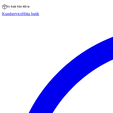
Fri frakt från 450 kr
Hoppa
Kundservice
Hitta butik
till
innehåll