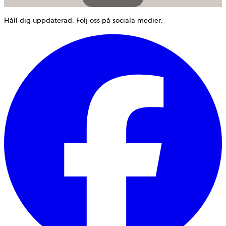
Håll dig uppdaterad. Följ oss på sociala medier.
ö
i
e
n
f