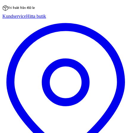
Fri frakt från 450 kr
Hoppa
Kundservice
Hitta butik
till
innehåll