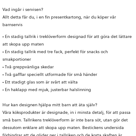
Vad ingår i servisen?
Allt detta får du, i en fin presentkartong, när du köper vår
barnservis
• En stadig tallrik i treklöverform designad för att göra det lättare
att skopa upp maten
• En stadig tallrik med tre fack, perfekt för snacks och
smakportioner
• Två greppvänliga skedar
• Två gafflar speciellt utformade för små händer
• Ett stadigt glas som är svårt att välta
• En haklapp med mjuk, justerbar halslinning
Hur kan designen hjälpa mitt barn att äta själv?
Våra köksprodukter är designade, in i minsta detalj, för att passa
små barn. Tallrikens treklöverform är inte bara söt, utan gör det
dessutom enklare att skopa upp maten. Bestickens undersida
förhindrar att de glider ner i tallriken och de korta skaften är