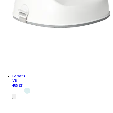
Barnsits
Vit
489 kr
Lägg
i
varukorg