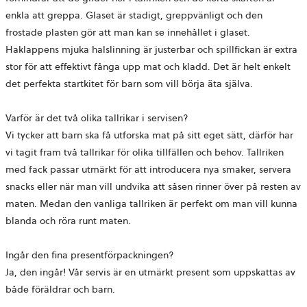
enkla att greppa. Glaset är stadigt, greppvänligt och den
frostade plasten gör att man kan se innehållet i glaset.
Haklappens mjuka halslinning är justerbar och spillfickan är extra
stor för att effektivt fånga upp mat och kladd. Det är helt enkelt
det perfekta startkitet för barn som vill börja äta själva.
Varför är det två olika tallrikar i servisen?
Vi tycker att barn ska få utforska mat på sitt eget sätt, därför har
vi tagit fram två tallrikar för olika tillfällen och behov. Tallriken
med fack passar utmärkt för att introducera nya smaker, servera
snacks eller när man vill undvika att såsen rinner över på resten av
maten. Medan den vanliga tallriken är perfekt om man vill kunna
blanda och röra runt maten.
Ingår den fina presentförpackningen?
Ja, den ingår! Vår servis är en utmärkt present som uppskattas av
både föräldrar och barn.