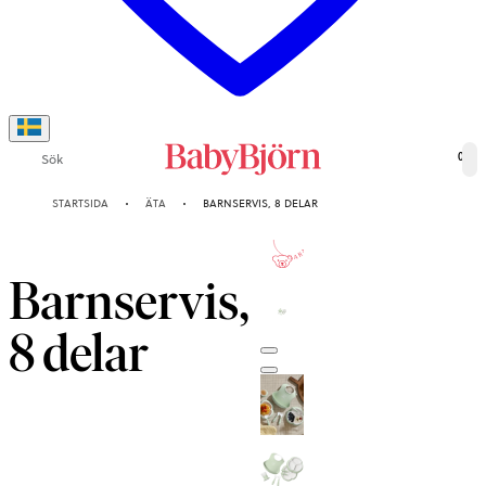
Sök
0
STARTSIDA
ÄTA
BARNSERVIS, 8 DELAR
2-ÅRS
GARANTI
Barnservis,
8 delar