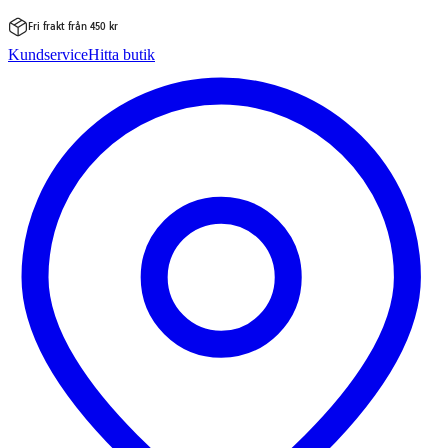
Fri frakt från 450 kr
Hoppa
Kundservice
Hitta butik
till
innehåll