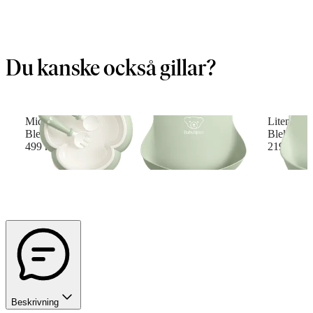
Du kanske också gillar?
Middagsset för barn
Liten Hak
Blekgrön
Blekgrön/
499 kr
219 kr
Beskrivning