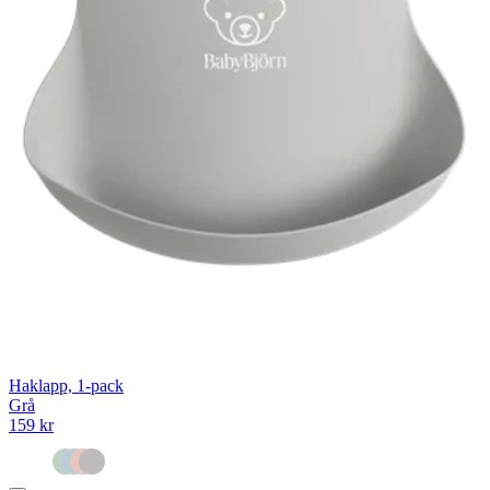
Haklapp, 1-pack
Grå
159 kr