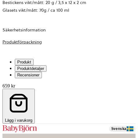
Bestickens vikt/mått: 20 g / 3,5 x 12 x 2 cm
Glasets vikt/mått: 70g / ca 100 ml
Säkerhetsinformation
öppnas
Produktförpackning
i
en
Produkt
ny
Produktdetaljer
flik
Recensioner
659 kr
Lägg i varukorg
Svenska