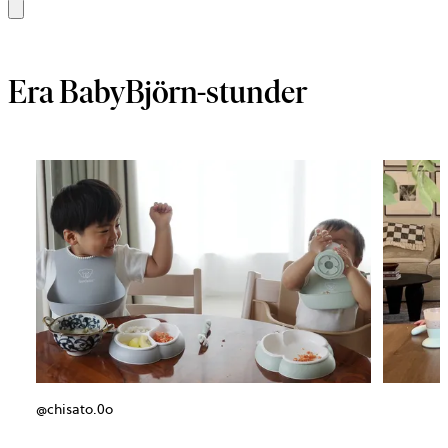
Lägg
i
varukorg
Era BabyBjörn-stunder
@chisato.0o