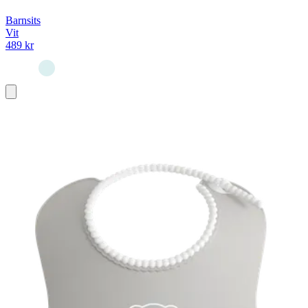
Barnsits
Vit
489 kr
Lägg
i
varukorg