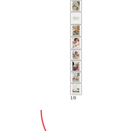
2-ÅRS
1
/
0