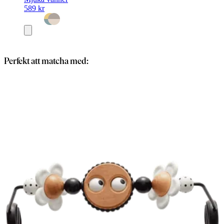
589 kr
Lägg
i
varukorg
Perfekt att matcha med: