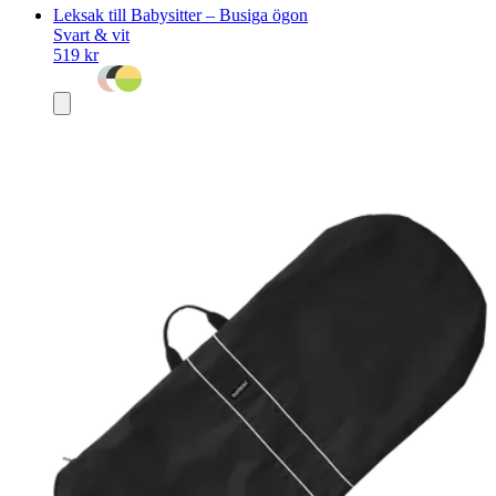
Leksak till Babysitter – Busiga ögon
Svart & vit
519 kr
Lägg
i
varukorg