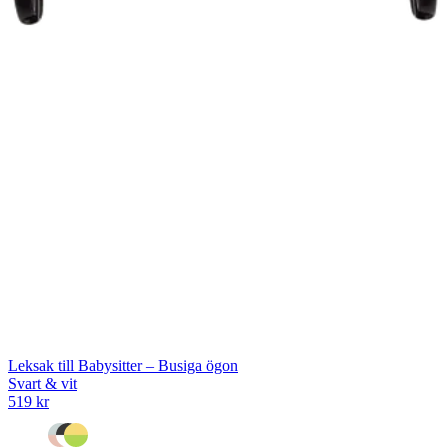
Leksak till Babysitter – Busiga ögon
Svart & vit
519 kr