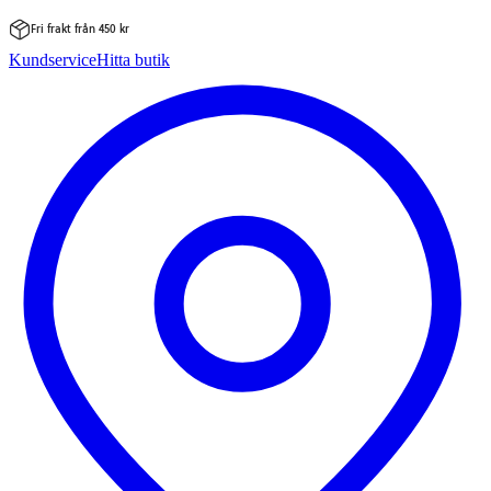
Fri frakt från 450 kr
Hoppa
Kundservice
Hitta butik
till
innehåll