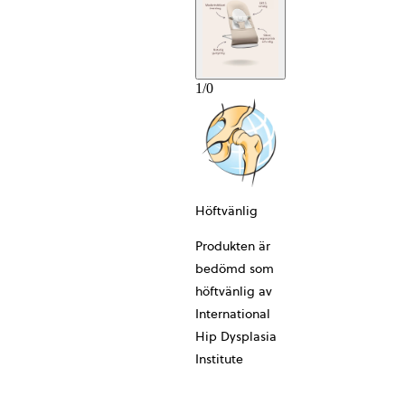
1
/
0
10-ÅRS
Höftvänlig
Produkten är
bedömd som
höftvänlig av
International
Hip Dysplasia
Institute