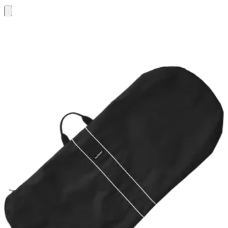
Lägg
i
varukorg