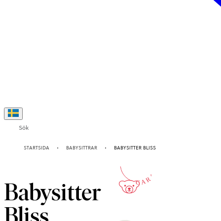
Sök
10-ÅRS
STARTSIDA
BABYSITTRAR
BABYSITTER BLISS
GARANTI
Babysitter
Bliss