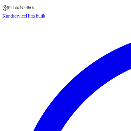
Fri frakt från 450 kr
Hoppa
Kundservice
Hitta butik
till
innehåll