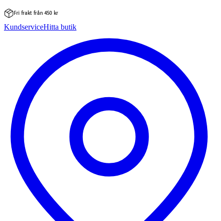
Fri frakt från 450 kr
Hoppa
Kundservice
Hitta butik
till
innehåll