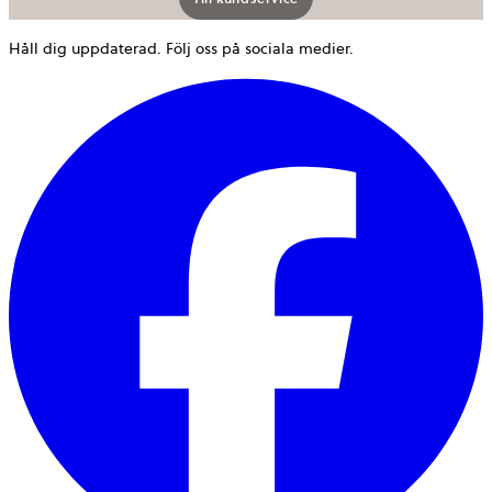
Håll dig uppdaterad. Följ oss på sociala medier.
ö
i
e
n
f