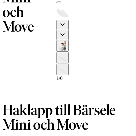
och
Move
Previous
Next
1
/
0
Haklapp till Bärsele
Mini och Move