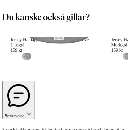
Du kanske också gillar?
Jersey Haklapp till Bärsele Mini och Move
Jersey Ha
Ljusgrå
Mörkgrå
159 kr
159 kr
Beskrivning
2-pack haklapp som håller din bärsele ren och fräsch länge utan