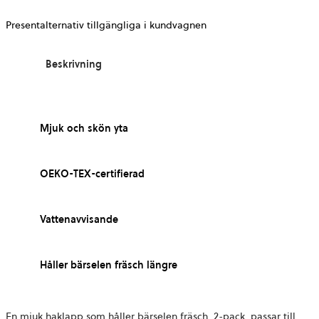
Presentalternativ tillgängliga i kundvagnen
Beskrivning
Mjuk och skön yta
OEKO-TEX-certifierad
Vattenavvisande
Håller bärselen fräsch längre
En mjuk haklapp som håller bärselen fräsch. 2-pack, passar till