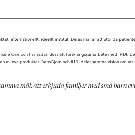
ktat, internationellt, ideellt institut. Deras mål är att utbilda patie
ärsele One och har sedan dess ett forskningssamarbete med IHDI.
De
ngen av nya produkter. BabyBjörn och IHDI delar samma vision om at
amma mål: att erbjuda familjer med små barn ev