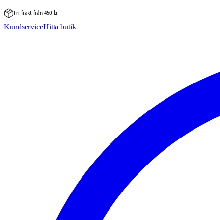
Fri frakt från 450 kr
Hoppa
Kundservice
Hitta butik
till
innehåll