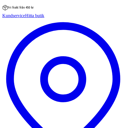
Fri frakt från 450 kr
Hoppa
Kundservice
Hitta butik
till
innehåll