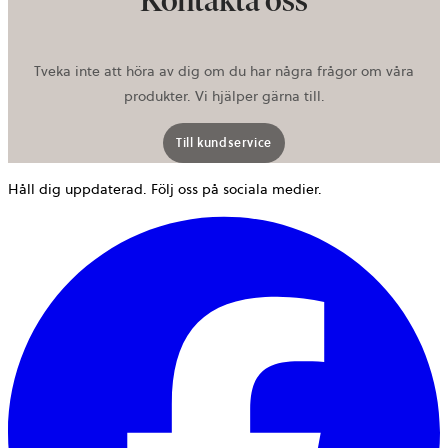
Kontakta oss
Tveka inte att höra av dig om du har några frågor om våra
produkter. Vi hjälper gärna till.
Till kundservice
Håll dig uppdaterad. Följ oss på sociala medier.
ö
i
e
n
f