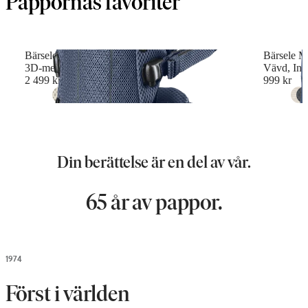
Pappornas favoriter
Bärsele Harmony
Bärsele M
3D-mesh, Marinblå
Vävd, Ind
2 499 kr
999 kr
+
6
Din berättelse är en del av vår.
65 år av pappor.
1974
Först i världen