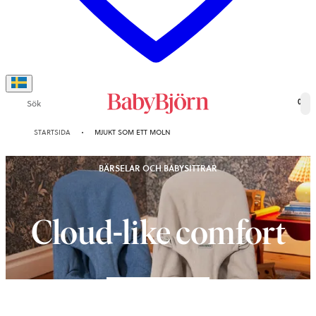
Sök
0
STARTSIDA
MJUKT SOM ETT MOLN
BÄRSELAR OCH BABYSITTRAR
Cloud-like comfort