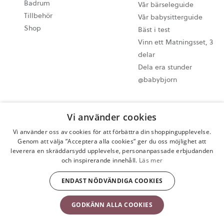
Badrum
Vår bärseleguide
Tillbehör
Vår babysitterguide
Shop
Bäst i test
Vinn ett Matningsset, 3
delar
Dela era stunder
@babybjorn
Cookie-inställningar
Vi använder cookies
Sitemap
Vi använder oss av cookies för att förbättra din shoppingupplevelse.
Integritetspolicy
Genom att välja ”Acceptera alla cookies” ger du oss möjlighet att
Användarvillkor
leverera en skräddarsydd upplevelse, personanpassade erbjudanden
Ångra ditt köp
och inspirerande innehåll.
Läs mer
Copyright © 2009-2024 BabyBjörn AB Alla rättigheter förbehålls.
ENDAST NÖDVÄNDIGA COOKIES
GODKÄNN ALLA COOKIES