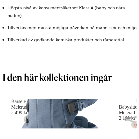
Högsta nivå av konsumentsäkerhet Klass A (baby och nära
huden)
Tillverkas med minsta möjliga påverkan på människor och miljö
Tillverkad av godkända kemiska produkter och råmaterial
I den här kollektionen ingår
Bärsele Harmony
Melerad väv, Blå
Babysitter
2 499 kr
Melerad v
2 199 kr
+
6