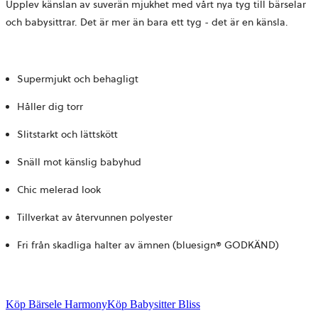
Upplev känslan av suverän mjukhet med vårt nya tyg till bärselar
och babysittrar. Det är mer än bara ett tyg - det är en känsla.
Supermjukt och behagligt
Håller dig torr
Slitstarkt och lättskött
Snäll mot känslig babyhud
Chic melerad look
Tillverkat av återvunnen polyester
Fri från skadliga halter av ämnen (bluesign® GODKÄND)
Köp Bärsele Harmony
Köp Babysitter Bliss