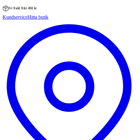
Fri frakt från 450 kr
Hoppa
Kundservice
Hitta butik
till
innehåll