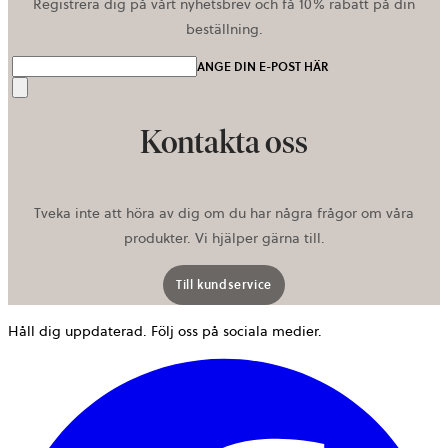
Registrera dig på vårt nyhetsbrev och få 10% rabatt på din
beställning.
ANGE DIN E-POST HÄR
Skicka
Kontakta oss
Tveka inte att höra av dig om du har några frågor om våra
produkter. Vi hjälper gärna till.
Till kundservice
Håll dig uppdaterad. Följ oss på sociala medier.
ö
i
e
n
f