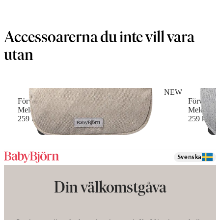
Accessoarerna du inte vill vara
utan
NEW
Förvaringsficka till bärsele
Förvarings
Melerad väv, Ljusbeige
Melerad v
259 kr
259 kr
Svenska
Din välkomstgåva