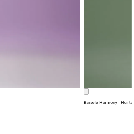
Bärsele Harmony | Hur ta