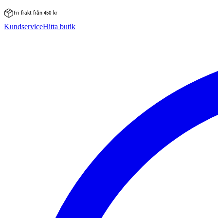
Fri frakt från 450 kr
Hoppa
Kundservice
Hitta butik
till
innehåll