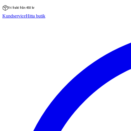
Fri frakt från 450 kr
Hoppa
Kundservice
Hitta butik
till
innehåll