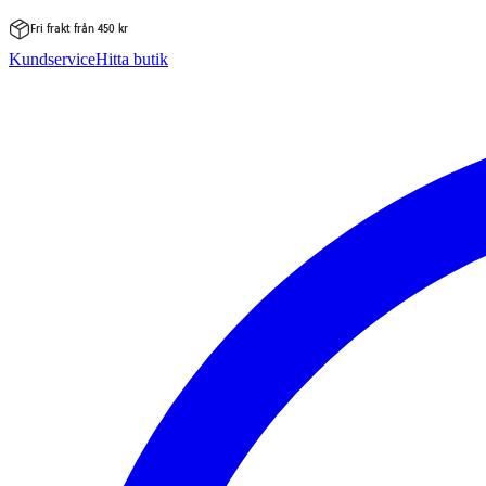
Fri frakt från 450 kr
Hoppa
Kundservice
Hitta butik
till
innehåll