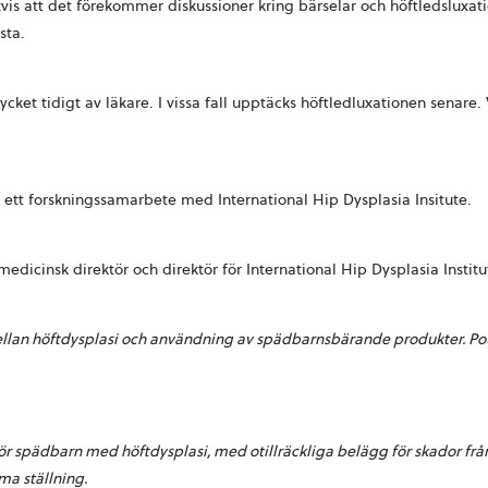
tvis att det förekommer diskussioner kring bärselar och höftledsluxati
sta.
mycket tidigt av läkare. I vissa fall upptäcks höftledluxationen senar
vi ett forskningssamarbete med International Hip Dysplasia Insitute.
edicinsk direktör och direktör för International Hip Dysplasia Instit
ellan höftdysplasi och användning av spädbarnsbärande produkter. Pot
 spädbarn med höftdysplasi, med otillräckliga belägg för skador från al
ma ställning.