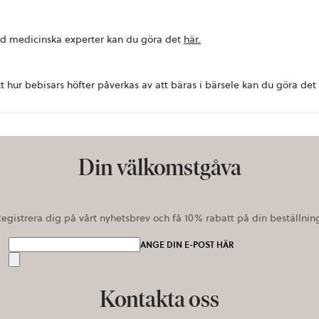
med medicinska experter kan du göra det
här
.
 hur bebisars höfter påverkas av att bäras i bärsele kan du göra det
Din välkomstgåva
egistrera dig på vårt nyhetsbrev och få 10% rabatt på din beställnin
ANGE DIN E-POST HÄR
Skicka
Kontakta oss