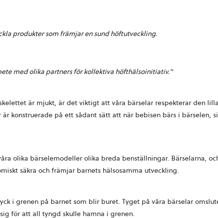
kla produkter som främjar en sund höftutveckling.
e med olika partners för kollektiva höfthälsoinitiativ."
 skelettet är mjukt, är det viktigt att våra bärselar respekterar den l
 är konstruerade på ett sådant sätt att när bebisen bärs i bärselen, 
a olika bärselemodeller olika breda benställningar. Bärselarna, och
omiskt säkra och främjar barnets hälsosamma utveckling.
yck i grenen på barnet som blir buret. Tyget på våra bärselar omslut
g för att all tyngd skulle hamna i grenen.