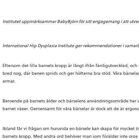
Institutet uppmärksammar BabyBjörn för sitt engagemang i att utvec
International Hip Dysplasia Institute ger rekommendationer i samarbet
Eftersom det lilla barnets kropp är långt ifrån färdigutvecklad, och
bred nog, där benen sprids och ger höfterna bra stöd. Våra bärselar
armar.
Beroende på barnets ålder och bärselens användningsområde har vår
barnet växer. Gemensamt för våra bärselar är dock att de är ergon
Ibland får vi frågan om huruvida en bärsele kan skapa för mycket tr
barnets kropp. Med andra ord behöver man som förälder inte oroa si