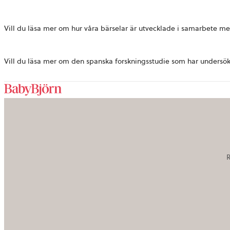
Vill du läsa mer om hur våra bärselar är utvecklade i samarbete 
Vill du läsa mer om den spanska forskningsstudie som har undersökt
R