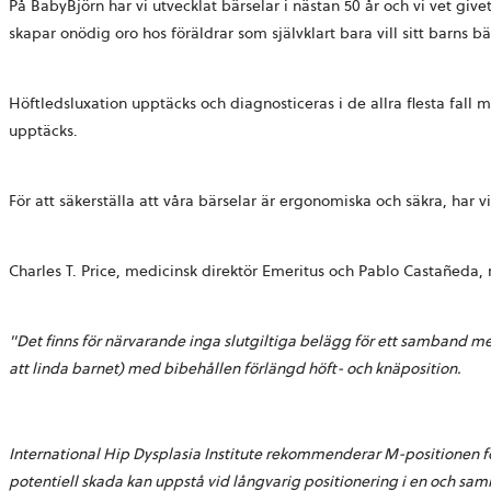
På BabyBjörn har vi utvecklat bärselar i nästan 50 år och vi vet give
skapar onödig oro hos föräldrar som självklart bara vill sitt barns bä
Höftledsluxation upptäcks och diagnosticeras i de allra flesta fall 
upptäcks.
För att säkerställa att våra bärselar är ergonomiska och säkra, har 
Charles T. Price, medicinsk direktör Emeritus och Pablo Castañeda, m
"Det finns för närvarande inga slutgiltiga belägg för ett samband m
att linda barnet) med bibehållen förlängd höft- och knäposition.
International Hip Dysplasia Institute rekommenderar M-positionen för
potentiell skada kan uppstå vid långvarig positionering i en och sam