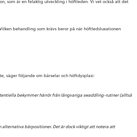
on, som är en felaktig utveckling i höftleden. Vi vet också att det
e. Vilken behandling som krävs beror på när höftledsluxationen
ute, säger följande om bärselar och höftdysplasi:
entiella bekymmer härrör från långvariga swaddling-rutiner (alltså
ternativa bärpositioner. Det är dock viktigt att notera att