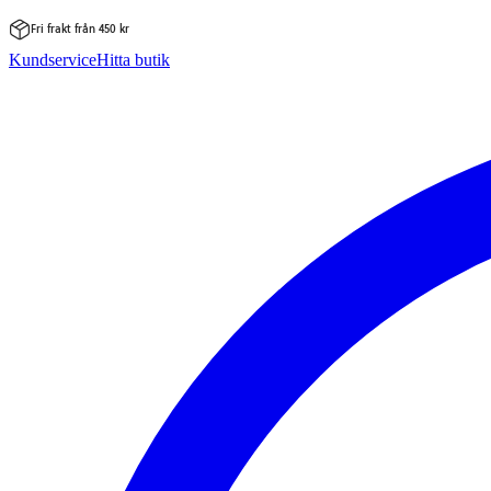
Fri frakt från 450 kr
Hoppa
Kundservice
Hitta butik
till
innehåll