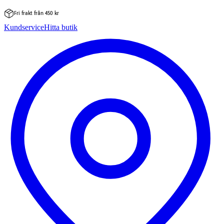
Fri frakt från 450 kr
Hoppa
Kundservice
Hitta butik
till
innehåll