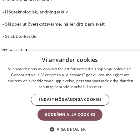
• Högteknologisk, andningsaktiv
• Släpper ut överskottsvärme, håller ditt barn svalt
• Snabbtorkande
Tvättråd
Vi använder cookies
Maskintvätt 40 grader. Tvättas separat. Använd gärna miljövänligt
Vi använder oss av cookies för att förbättra din shoppingupplevelse.
Genom att välja ”Acceptera alla cookies” ger du oss möjlighet att
och skonsamt tvättmedel utan blekmedel. Torktumla inte.
leverera en skräddarsydd upplevelse, personanpassade erbjudanden
och inspirerande innehåll.
Läs mer
Produkt
ENDAST NÖDVÄNDIGA COOKIES
Produktdetaljer
Recensioner
GODKÄNN ALLA COOKIES
859 kr
VISA DETALJER