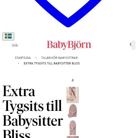
Sök
0
STARTSIDA
TILLBEHÖR BABYSITTRAR
EXTRA TYGSITS TILL BABYSITTER BLISS
Extra
Tygsits till
Babysitter
Bliss