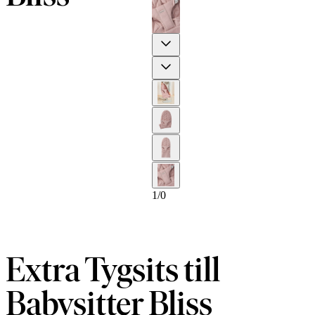
Previous
Next
1
/
0
Extra Tygsits till
Babysitter Bliss