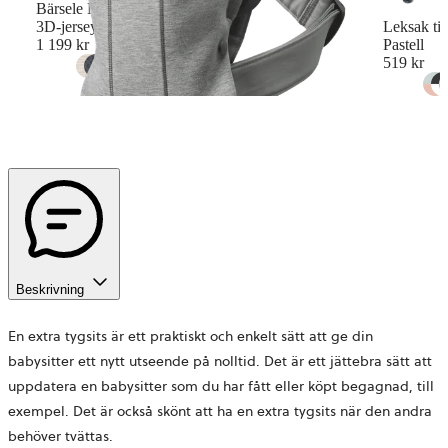
Bärsele Mini
3D-jersey, Ljusgrå
Leksak til
1 199 kr
Pastell
519 kr
+
10
Beskrivning
En extra tygsits är ett praktiskt och enkelt sätt att ge din
babysitter ett nytt utseende på nolltid. Det är ett jättebra sätt att
uppdatera en babysitter som du har fått eller köpt begagnad, till
exempel. Det är också skönt att ha en extra tygsits när den andra
behöver tvättas.