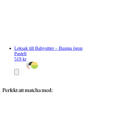
Leksak till Babysitter – Busiga ögon
Pastell
519 kr
Lägg
i
varukorg
Perfekt att matcha med: