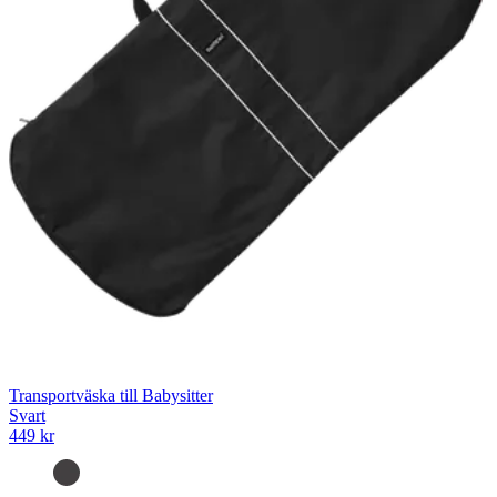
Transportväska till Babysitter
Svart
449 kr