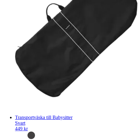
Transportväska till Babysitter
Svart
449 kr