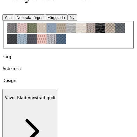
Alla
Neutrala färger
Färgglada
Ny
Färg
:
Antikrosa
Design
:
Vävd, Bladmönstrad quilt
Additional
information
about
Material