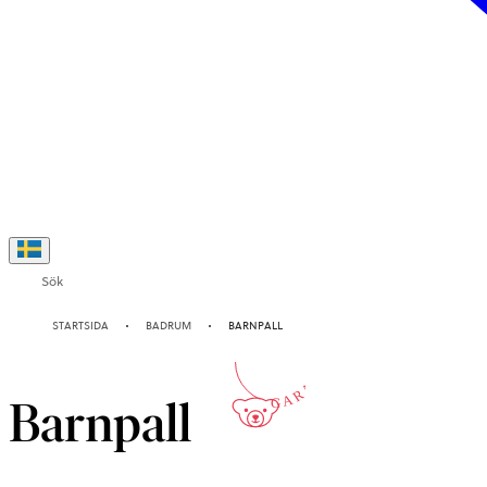
Sök
2-ÅRS
STARTSIDA
BADRUM
BARNPALL
GARANTI
Barnpall