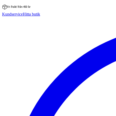
Fri frakt från 450 kr
Hoppa
Kundservice
Hitta butik
till
innehåll