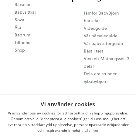
Bärselar
Babysittrar
Jämför BabyBjörn
Sova
bärselar
Äta
Videoguide
Badrum
Vår bärseleguide
Tillbehör
Vår babysitterguide
Shop
Bäst i test
Vinn ett Matningsset, 3
delar
Dela era stunder
@babybjorn
Cookie-inställningar
Vi använder cookies
Sitemap
Vi använder oss av cookies för att förbättra din shoppingupplevelse.
Integritetspolicy
Genom att välja ”Acceptera alla cookies” ger du oss möjlighet att
Användarvillkor
leverera en skräddarsydd upplevelse, personanpassade erbjudanden
Ångra ditt köp
och inspirerande innehåll.
Läs mer