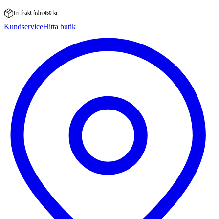
Fri frakt från 450 kr
Hoppa
Kundservice
Hitta butik
till
innehåll