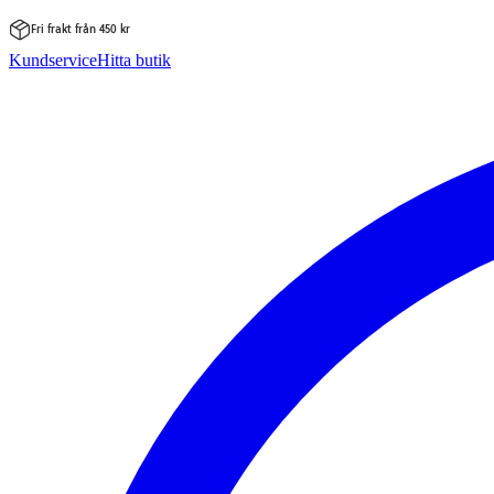
Fri frakt från 450 kr
Hoppa
Kundservice
Hitta butik
till
innehåll