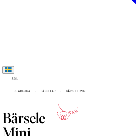
Sök
10-ÅRS
STARTSIDA
BÄRSELAR
BÄRSELE MINI
GARANTI
Bärsele
Mini